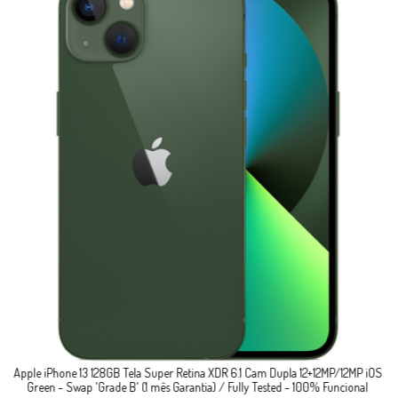
B Tela Super Retina XDR 6.1 Cam Dupla 12+12MP/12MP iOS
Apple iPhone 13 128G
e B' (1 mês Garantia) / Fully Tested - 100% Funcional
Green - Swap 'Grad