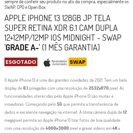
sempre de conferir seu produto no ato da compra, especialmente os
SWAP, CPO e Open Box.
APPLE IPHONE 13 128GB JP TELA
SUPER RETINA XDR 6.1 CAM DUPLA
12+12MP/12MP IOS MIDNIGHT - SWAP
'
GRADE A-
' (1 MÊS GARANTIA)
ESGOTADO
SWAP
O Apple iPhone 13 é uma das grandes novidades de 2021. Tem um belo
display de
6.1
polegadas com uma resolução de
2532x1170
pixel. As
funcionalidades oferecidas pelo Apple iPhone 13 são muitas e
inovadoras. Começando pelo
5G
que permite a transferência de
dados e excelente navegação na internet. A ótima câmera dupla de
12
megapixel permite ao Apple iPhone 13 tirar fotos de boa qualidade
com uma resolução de
4000x3000
pixel e gravar vídeos em
4K
a