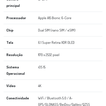
principal
Processador
Apple A15 Bionic 6-Core
Chip
Dual SIM (nano SIM / eSIM)
Tela
6.1 Super Retina XDR OLED
Resolução
1170 x 2532 pixel
Sistema
iOS 15
Operacional
Vídeo
4K
Conectividade
WiFi / Bluetooth 5.0 / A-
GPS/GLONASS/BeiDou/Galileo/QZSS