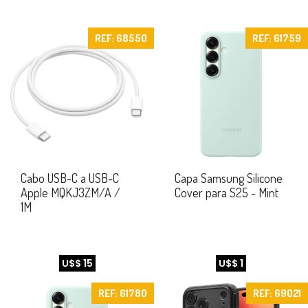
REF: 68550
REF: 61759
Cabo USB-C a USB-C
Capa Samsung Silicone
Apple MQKJ3ZM/A /
Cover para S25 - Mint
1M
U$$ 15
U$$ 1
REF: 61780
REF: 69021