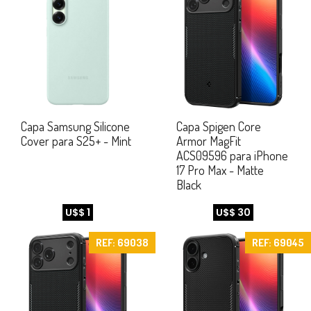
Capa Samsung Silicone
Capa Spigen Core
Cover para S25+ - Mint
Armor MagFit
ACS09596 para iPhone
17 Pro Max - Matte
Black
U$$ 1
U$$ 30
REF: 69038
REF: 69045