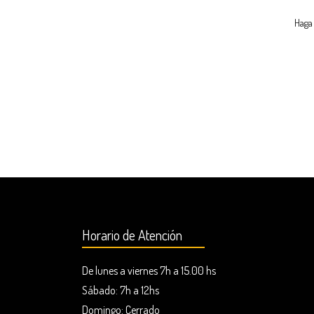
Haga 
Horario de Atención
De lunes a viernes 7h a 15.00 hs
Sábado: 7h a 12hs
Domingo:
Cerrado