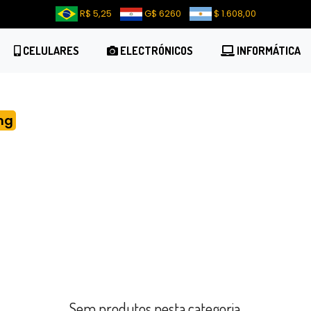
R$ 5,25
G$ 6260
$ 1.608,00
CELULARES
ELECTRÓNICOS
INFORMÁTICA
ng
Sem produtos nesta categoria.