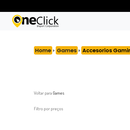
Home
Games
Accesorios Gami
Voltar para
Games
Filtro por preços