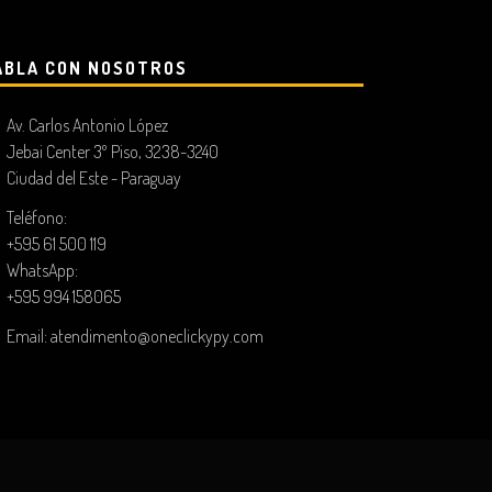
ABLA CON NOSOTROS
Av. Carlos Antonio López
Jebai Center 3º Piso, 3238-3240
Ciudad del Este - Paraguay
Teléfono:
+595 61 500 119
WhatsApp:
+595 994 158065
Email:
atendimento@oneclickypy.com