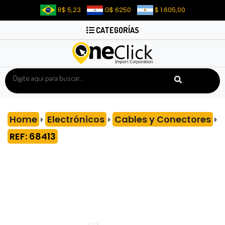
R$ 5,23
G$ 6250
$ 1.605,00
CATEGORÍAS
Home
Electrónicos
Cables y Conectores
REF: 68413