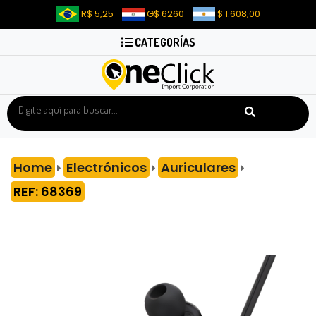
R$ 5,25
G$ 6260
$ 1.608,00
CATEGORÍAS
Home
Electrónicos
Auriculares
REF: 68369