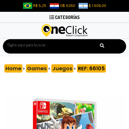
R$ 5,25
G$ 6260
$ 1.608,00
CATEGORÍAS
Home
Games
Juegos
REF: 66105