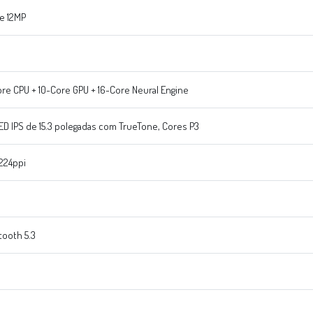
e 12MP
ore CPU + 10-Core GPU + 16-Core Neural Engine
LED IPS de 15.3 polegadas com TrueTone, Cores P3
 224ppi
tooth 5.3