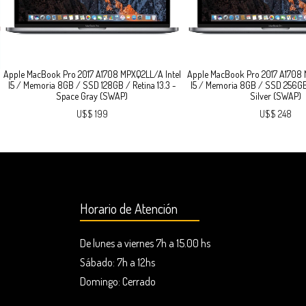
Apple MacBook Pro 2017 A1708 MPXQ2LL/A Intel
Apple MacBook Pro 2017 A1708 
I5 / Memoria 8GB / SSD 128GB / Retina 13.3 -
I5 / Memoria 8GB / SSD 256GB 
Space Gray (SWAP)
Silver (SWAP)
U$$ 199
U$$ 248
Horario de Atención
De lunes a viernes 7h a 15.00 hs
Sábado: 7h a 12hs
Domingo:
Cerrado