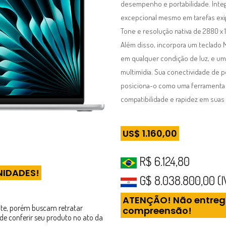
desempenho e portabilidade. Inte
excepcional mesmo em tarefas exige
Tone e resolução nativa de 2880 x 1
Além disso, incorpora um teclado Ma
em qualquer condição de luz, e um
multimídia. Sua conectividade de p
posiciona-o como uma ferramenta 
compatibilidade e rapidez em suas a
US$ 1.160,00
R$ 6.124,80
NIDADES!
G$ 8.038.800,00 (IV
ATENÇÃO! Não entrega
cante, porém buscam retratar
compreensão!
de conferir seu produto no ato da