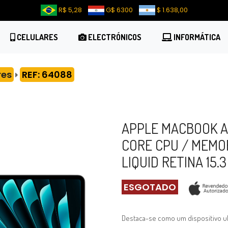
R$ 5,28
G$ 6300
$ 1.638,00
CELULARES
ELECTRÓNICOS
INFORMÁTICA
es
REF: 64088
APPLE MACBOOK AI
CORE CPU / MEMOR
LIQUID RETINA 15.3
ESGOTADO
Destaca-se como um dispositivo ul