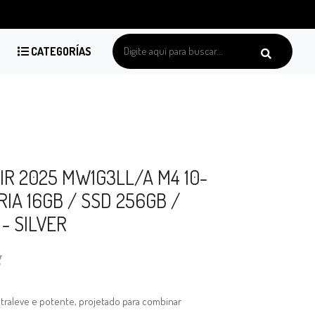
CATEGORÍAS
R 2025 MW1G3LL/A M4 10-
IA 16GB / SSD 256GB /
 - SILVER
traleve e potente, projetado para combinar