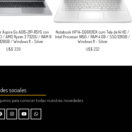
r Aspire Go AG15-21P-R5YG con
Notebook HP 14-DQ6101DX com Tela de 14 HD /
FHD / AMD Ryzen 3 7320U / RAM 8
Intel Processor N150 / RAM 4 GB / SSD 128GB /
128GB / Windows 11 – Silver
Windows 11 – Silver
U$$ 339
U$$ 232
des sociales
guinos para conocer todas nuestras novedades