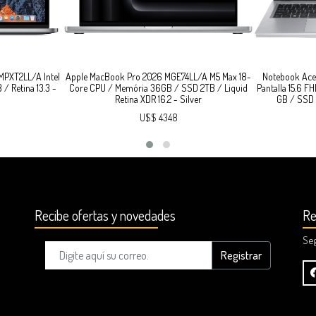
MPXT2LL/A Intel
Apple MacBook Pro 2026 MGE74LL/A M5 Max 18-
Notebook Ace
/ Retina 13.3 -
Core CPU / Memória 36GB / SSD 2TB / Liquid
Pantalla 15.6 
Retina XDR 16.2 - Silver
GB / SSD 
U$$ 4348
Recibe ofertas y novedades
Re
Se
Registrar