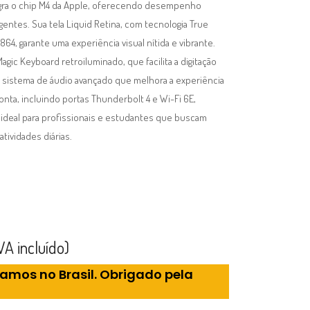
gra o chip M4 da Apple, oferecendo desempenho
ntes. Sua tela Liquid Retina, com tecnologia True
864, garante uma experiência visual nítida e vibrante.
gic Keyboard retroiluminado, que facilita a digitação
 sistema de áudio avançado que melhora a experiência
onta, incluindo portas Thunderbolt 4 e Wi-Fi 6E,
ideal para profissionais e estudantes que buscam
tividades diárias.
A incluído)
mos no Brasil. Obrigado pela