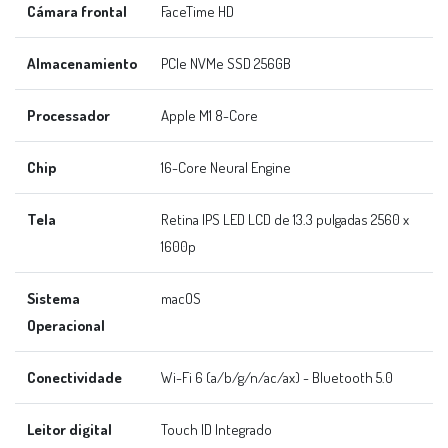
Cámara frontal
FaceTime HD
Almacenamiento
PCIe NVMe SSD 256GB
Processador
Apple M1 8-Core
Chip
16-Core Neural Engine
Tela
Retina IPS LED LCD de 13.3 pulgadas 2560 x
1600p
Sistema
macOS
Operacional
Conectividade
Wi-Fi 6 (a/b/g/n/ac/ax) - Bluetooth 5.0
Leitor digital
Touch ID Integrado