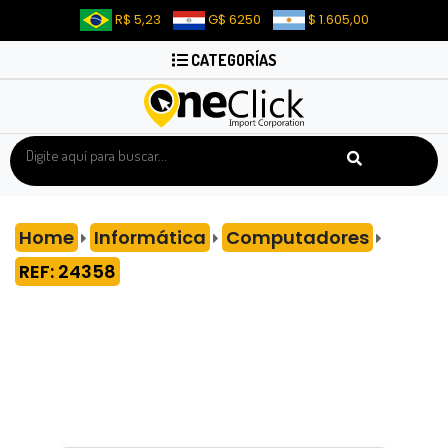
R$ 5,23
G$ 6250
$ 1.605,00
CATEGORÍAS
Home
Informática
Computadores
REF: 24358