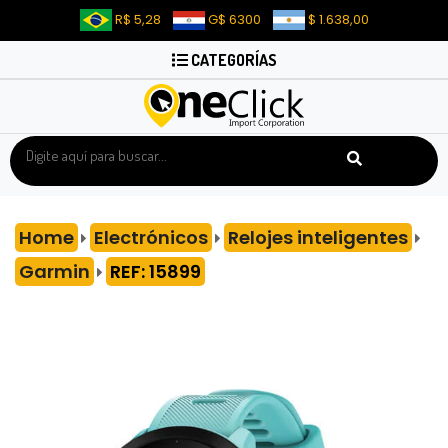
R$ 5,28
G$ 6300
$ 1.638,00
CATEGORÍAS
Home
Electrónicos
Relojes inteligentes
Garmin
REF: 15899